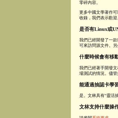
零碎內容。
更多中國文學著作可
收錄，我們表示歡迎
是否有Linux或U
我們已經開發了一款L
可來訪問源文件。另外
什麼時候會有移動端版本
我們已經著手開發文林
場測試的情況。儘管
能通過抽認卡學習
是。文林具有“靈活抽認卡”
文林支持什麼操
請參閱
系統要求
。