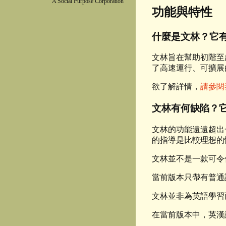
A Social Purpose Corporation
功能與特性
什麼是文林？它
文林旨在幫助初階至
了高速運行、可擴展
欲了解詳情，
請參閱
文林有何缺陷？
文林的功能遠遠超出
的指導是比較理想的
文林並不是一款可令
當前版本只帶有普通
文林並非為英語學習
在當前版本中，英漢