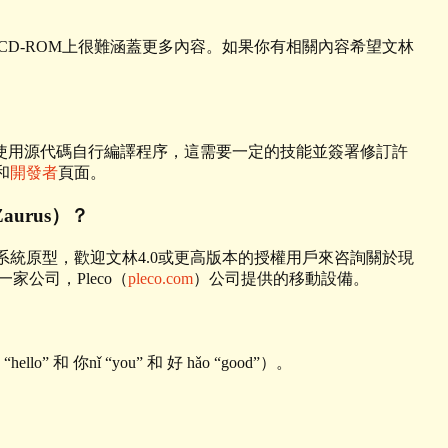
D-ROM上很難涵蓋更多內容。如果你有相關內容希望文林
使用源代碼自行編譯程序，這需要一定的技能並簽署修訂許
和
開發者
頁面。
aurus）？
文林系統原型，歡迎文林4.0或更高版本的授權用戶來咨詢關於現
公司，Pleco（
pleco.com
）公司提供的移動設備。
 你nǐ “you” 和 好 hǎo “good”）。