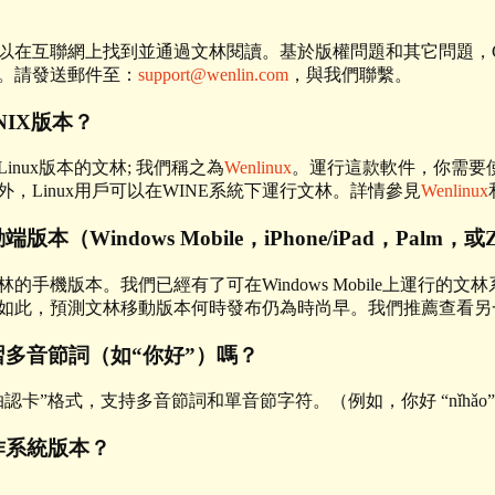
以在互聯網上找到並通過文林閱讀。基於版權問題和其它問題，C
。請發送郵件至：
support@wenlin.com
，與我們聯繫。
NIX版本？
inux版本的文林; 我們稱之為
Wenlinux
。運行這款軟件，你需要
，Linux用戶可以在WINE系統下運行文林。詳情參見
Wenlinux
（Windows Mobile，iPhone/iPad，Palm，或Z
的手機版本。我們已經有了可在Windows Mobile上運行的
如此，預測文林移動版本何時發布仍為時尚早。我們推薦查看另一家
多音節詞（如“你好”）嗎？
格式，支持多音節詞和單音節字符。（例如，你好 “nǐhǎo” “hello” 和
作系統版本？