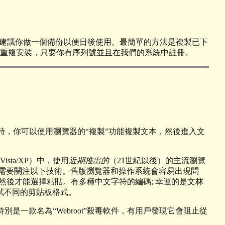
們建議你做一個備份以便日後使用。最簡單的方法是複製已下
以重複安裝，只要你有序列號並且在我們的系統中註冊。
時，你可以使用瀏覽器的“複製”功能複製文本，然後進入文
/Vista/XP）中，使用
近期推出的
（21世紀以後）的主流瀏覽
能不會需要關注以下技術。舊版瀏覽器和操作系統會容易出現問
然後才能選擇粘貼。有多種中文字符的編碼; 幸運的是文林
嘗試不同的剪貼板格式。
別是一款名為“Webroot”殺毒軟件，有用戶發現它會阻止從