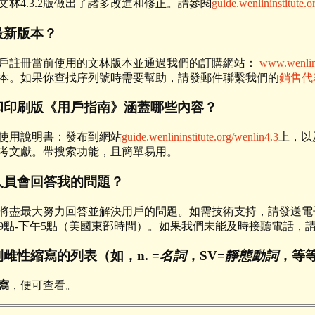
的文林4.3.2版做出了諸多改進和修正。請參閱
guide.wenlininstitute.o
最新版本？
戶註冊當前使用的文林版本並通過我們的訂購網站：
www.wenlin
本。如果你查找序列號時需要幫助，請發郵件聯繫我們的
銷售代
和印刷版《用戶指南》涵蓋哪些內容？
使用說明書：發布到網站
guide.wenlininstitute.org/wenlin4.3
上，以
考文獻。帶搜索功能，且簡單易用。
人員會回答我的問題？
將盡最大努力回答並解決用戶的問題。如需技術支持，請發送電
9點-下午5點（美國東部時間）。如果我們未能及時接聽電話，
雌性縮寫的列表（如，n. =
名詞
，SV=
靜態動詞
，等
寫
，便可查看。