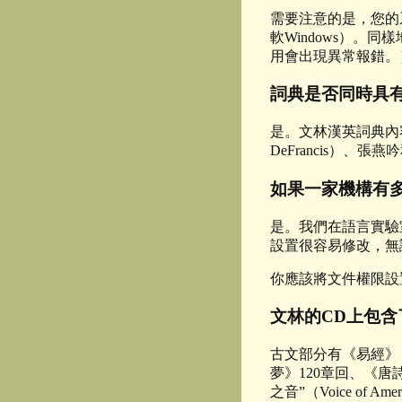
需要注意的是，您的
軟Windows）
用會出現異常報錯。
詞典是否同時具有
是。文林漢英詞典內容
DeFrancis）、張燕
如果一家機構有
是。我們在語言實驗
設置很容易修改，無
你應該將文件權限設
文林的CD上包含
古文部分有《易經》
夢》120章回、《
之音”（Voice 