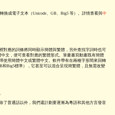
電子文本（Unicode、GB、Big5 等）。詳情查看與
中
裡對應的詞條將同時顯示簡體與繁體，另外查找字詞時也可
體中文，便可查看對應的繁體形式。筆畫書寫動畫既有簡體
擇使用簡體中文或繁體中文。軟件帶有在兩種字形間來回轉
GB和Big5標準），它甚至可以混合呈現簡繁體，且無需改變
。
除了普通話以外，我們還計劃要逐漸為粵語和其他方言發音