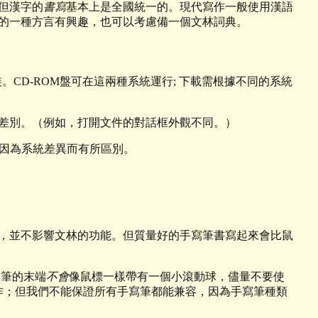
但漢字的
書寫
基本上是全國統一的。現代寫作一般使用漢語
的一種方言有興趣，也可以考慮備一個文林詞典。
盤安裝。CD-ROM盤可在這兩種系統運行; 下載需根據不同的系統
差別。（例如，打開文件的對話框外觀不同。）
處會因為系統差異而有所區別。
，並不影響文林的功能。但質量好的手寫筆書寫起來會比鼠
寫筆的末端
不會
像鼠標一樣帶有一個小滾動球，儘量不要使
常工作；但我們不能保證所有手寫筆都能兼容，因為手寫筆種類