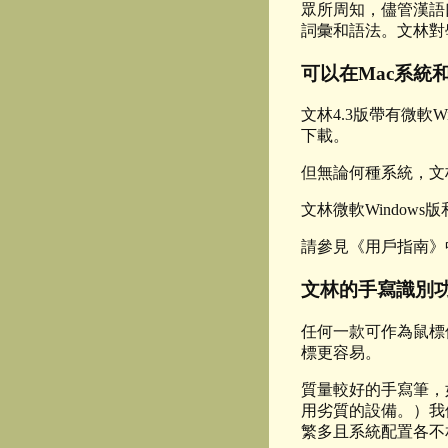
眾所周知，儘管漢語
詞彙和語法。文林對
可以在Mac系統
文林4.3版帶有微軟W
下載。
但無論何種系統，文
文林微軟Window
請參見《用戶指南》
文林的手寫識別
任何一款可作為鼠標
標更容易。
質量較好的手寫筆，如
用劣質的設備。）我們
繁多且系統配置各不