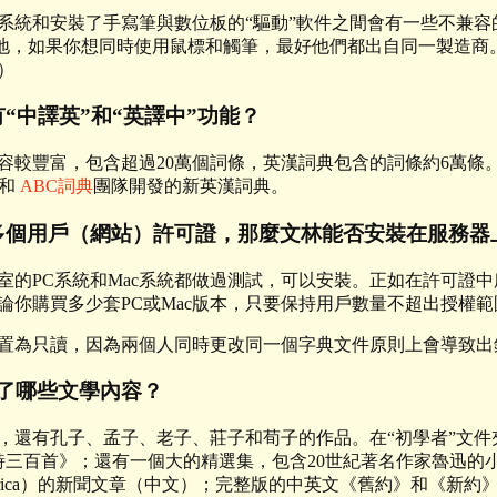
系統和安裝了手寫筆與數位板的“驅動”軟件之間會有一些不兼容
。同樣地，如果你想同時使用鼠標和觸筆，最好他們都出自同一製造商
）
“中譯英”和“英譯中”功能？
較豐富，包含超過20萬個詞條，英漢詞典包含的詞條約6萬條。從
吟和
ABC詞典
團隊開發的新英漢詞典。
多個用戶（網站）許可證，那麼文林能否安裝在服務器
室的PC系統和Mac系統都做過測試，可以安裝。正如在許可證
論你購買多少套PC或Mac版本，只要保持用戶數量不超出授權範
置為只讀，因為兩個人同時更改同一個字典文件原則上會導致出
了哪些文學內容？
，還有孔子、孟子、老子、莊子和荀子的作品。在“初學者”文
唐詩三百首》；還有一個大的精選集，包含20世紀著名作家魯迅的
of America）的新聞文章（中文）；完整版的中英文《舊約》