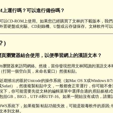
OM上運行嗎？可以進行備份嗎？
可以CD-ROM上使用。如果您已經購買了文林的下載版本，我
外置硬盤或光驅、CD刻錄機、U盤或云存儲保存。文林軟件可
？)
網頁瀏覽器結合使用，以便學習網上的漢語文本？
eb瀏覽器來訪問網絡。然後，當你發現想用文林閱讀的漢語文本
能（打開一個空白頁，未命名窗口）然後粘貼。
近期推出的
基於Unicode的操作系統（如Mac OS X或Windows 8/7
ape或Safari），然後複製粘貼中文，一般都會正常運行，你可
況下，你可能需要先從文林的編輯菜單中選擇合適的
剪貼板格式
括GB，BIG5，UTF-8和UTF-16。如果一開始沒有成功，請
OWS系統下，如果複製/粘貼功能失效，可能是殺毒軟件的原因; 特
文本到文林。