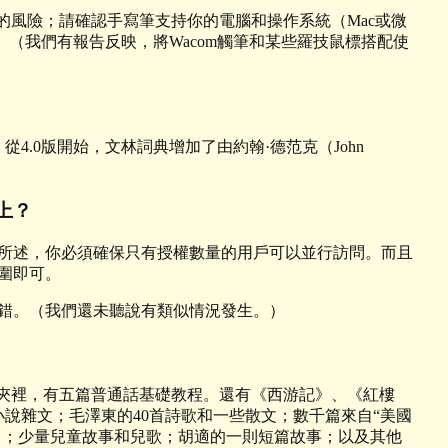
的風險；請確認手寫筆支持你的電腦和操作系統（Mac或微
。（我們有報告反映，將Wacom觸筆和某些羅技鼠標搭配使
4.0版開始，文林詞典增加了由約翰·德范克（John
上？
中所述，你必須確保只有授權數量的用戶可以並行訪問。而且
圍即可。
錯。（我們還未聽說有類似情況發生。）
件夾裡，有五篇普通話基礎教程。還有《西游記》、《紅樓
小說雜文；毛澤東的40首詩歌和一些散文；數千篇來自“美國
和《新約》；少量兒童故事和兒歌；胡適的一則短篇故事；以及其他