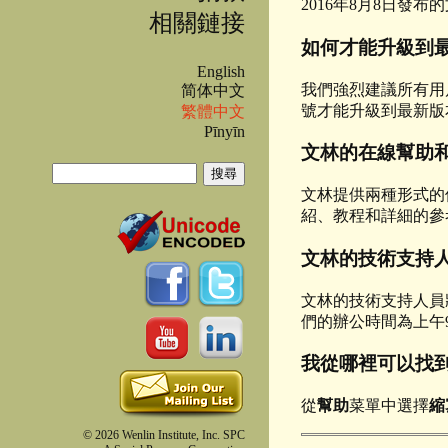
2016年8月8日發布
相關鏈接
如何才能升級到
English
我們強烈建議所有用
简体中文
號才能升級到最新版
繁體中文
Pīnyīn
文林的在線幫助
搜尋
文林提供兩種形式的
搜尋表單
紹、教程和詳細的參
文林的技術支持
文林的技術支持人員
們的辦公時間為上午
我從哪裡可以找到
從
幫助
菜單中選擇
縮
© 2026 Wenlin Institute, Inc. SPC