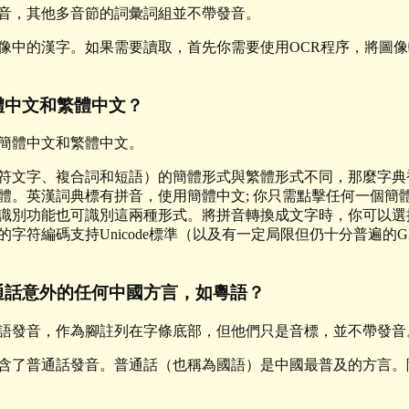
音，其他多音節的詞彙詞組並不帶發音。
中的漢字。如果需要讀取，首先你需要使用OCR程序，將圖像轉換成
體中文和繁體中文？
簡體中文和繁體中文。
符文字、複合詞和短語）的簡體形式與繁體形式不同，那麼字典
體。英漢詞典標有拼音，使用簡體中文; 你只需點擊任何一個簡
識別功能也可識別這兩種形式。將拼音轉換成文字時，你可以選
字符編碼支持Unicode標準（以及有一定局限但仍十分普遍的
通話意外的任何中國方言，如粵語？
語發音，作為腳註列在字條底部，但他們只是音標，並不帶發音
含了普通話發音。普通話（也稱為國語）是中國最普及的方言。