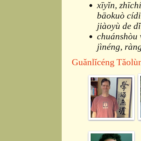
xīyǐn, zhīch
bāokuò cídi
jiàoyù de d
chuánshòu 
jìnéng, ràn
Guǎnlǐcéng Tǎolùn