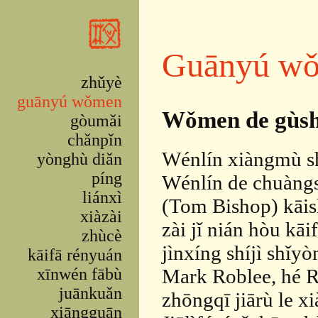
Skip to main content
Guānyú w
zhǔyè
guānyú wǒmen
Wǒmen de gùsh
gòumǎi
chǎnpǐn
Wénlín xiàngmù shǐ
yònghù diǎn
píng
Wénlín de chuàngs
liánxì
(Tom Bishop) kāis
xiàzài
zài jǐ nián hòu kā
zhùcè
jìnxíng shíjì shǐy
kāifā rényuán
xīnwén fābù
Mark Roblee, hé Ri
juānkuǎn
zhōngqī jiārù le x
xiāngguān