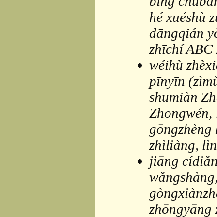
bìng chūbǎn
hé xuéshù z
dāngqián y
zhīchí ABC x
wéihù zhèxi
pīnyīn (zìm
shūmiàn Zh
Zhōngwén, 
gōngzhèng k
zhìliàng, l
jiāng cídiǎn
wǎngshàng, 
gòngxiànzhě
zhōngyāng 