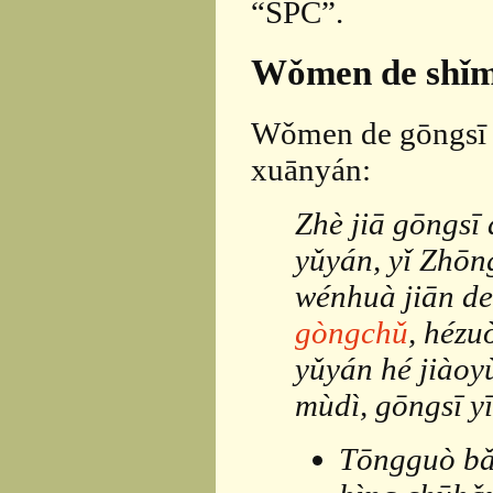
“SPC”.
Wǒmen de shǐm
Wǒmen de gōngsī 
xuānyán:
Zhè jiā gōngsī
yǔyán, yǐ Zhōn
wénhuà jiān de 
gòngchǔ
, hézu
yǔyán hé jiàoyù
mùdì, gōngsī y
Tōngguò bǎo