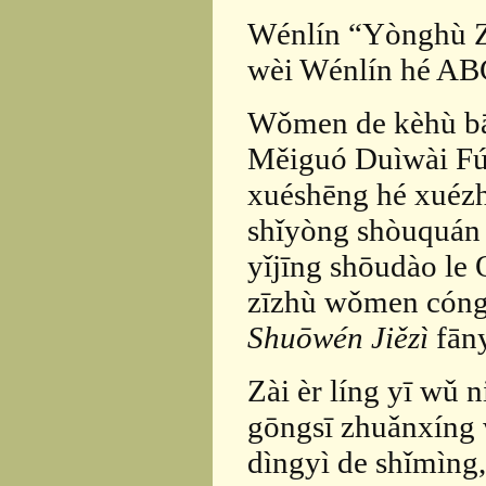
Wénlín “Yònghù 
wèi Wénlín hé AB
Wǒmen de kèhù bāo
Měiguó Duìwài Fúwù
xuéshēng hé xuézh
shǐyòng shòuquán 
yǐjīng shōudào le
zīzhù wǒmen cóng
Shuōwén Jiězì
fāny
Zài èr líng yī wǔ 
gōngsī zhuǎnxíng 
dìngyì de shǐmìng,