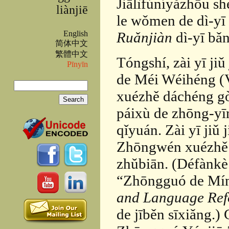
Jiālìfúníyǎzhōu shè
liànjiē
le wǒmen de dì-yī
English
Ruǎnjiàn
dì-yī bǎn
简体中文
繁體中文
Tóngshí, zài yī ji
Pīnyīn
de Méi Wéihéng (V
Search
xuézhě dáchéng gò
Search form
páixù de zhōng-yīn
qǐyuán. Zài yī jiǔ
Zhōngwén xuézh
zhǔbiān. (Défànkè z
“Zhōngguó de Mín
and Language Ref
de jīběn sīxiǎng.