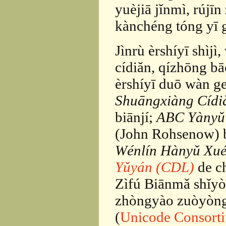
yuèjiā jǐnmì, rújī
kànchéng tóng yī 
Jìnrù èrshíyī shìj
cídiǎn, qízhōng b
èrshíyī duō wàn ge
Shuāngxiàng Cídi
biānjí;
ABC Yànyǔ 
(John Rohsenow) bi
Wénlín Hànyǔ Xué
Yǔyán (CDL)
de ch
Zìfú Biānmǎ shǐy
zhòngyào zuòyòng
(
Unicode Consort