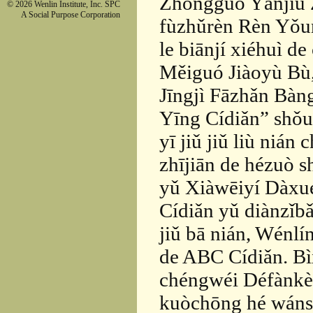
Zhōngguó Yánjiū 
© 2026 Wenlin Institute, Inc. SPC
A Social Purpose Corporation
fùzhǔrèn Rèn Yǒum
le biānjí xiéhuì d
Měiguó Jiàoyù Bù
Jīngjì Fāzhǎn Bàn
Yīng Cídiǎn” shǒ
yī jiǔ jiǔ liù ni
zhījiān de hézuò s
yǔ Xiàwēiyí Dàxué
Cídiǎn yǔ diànzǐbǎ
jiǔ bā nián, Wénlí
de ABC Cídiǎn. Bì
chéngwéi Défànkè d
kuòchōng hé wáns