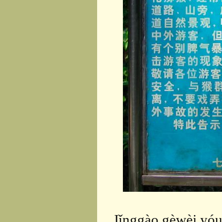
Jǐnggào gèwèi yóu