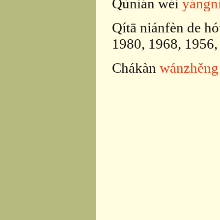
Qùnián wéi
yángn
Qítā niánfèn de h
1980, 1968, 1956,
Chákàn
wánzhěng d