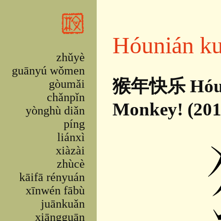
Skip to main content
Hóunián ku
zhǔyè
guānyú wǒmen
猴年快乐 Hóuniá
gòumǎi
chǎnpǐn
Monkey! (201
yònghù diǎn
píng
liánxì
xiàzài
zhùcè
kāifā rényuán
xīnwén fābù
juānkuǎn
xiāngguān