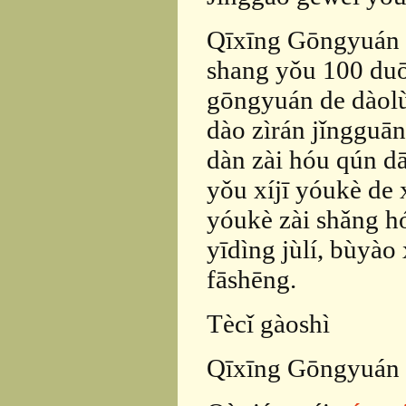
Qīxīng Gōngyuán 
shang yǒu 100 duō
gōngyuán de dàolù
dào zìrán jǐngguā
dàn zài hóu qún dā
yǒu xíjī yóukè de 
yóukè zài shǎng h
yīdìng jùlí, bùyào
fāshēng.
Tècǐ gàoshì
Qīxīng Gōngyuán 