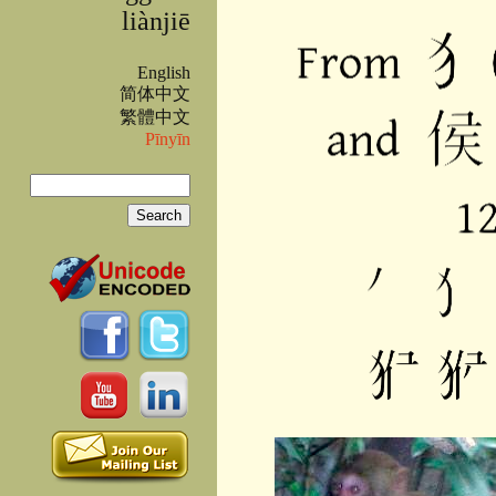
liànjiē
English
简体中文
繁體中文
Pīnyīn
Search
Search form