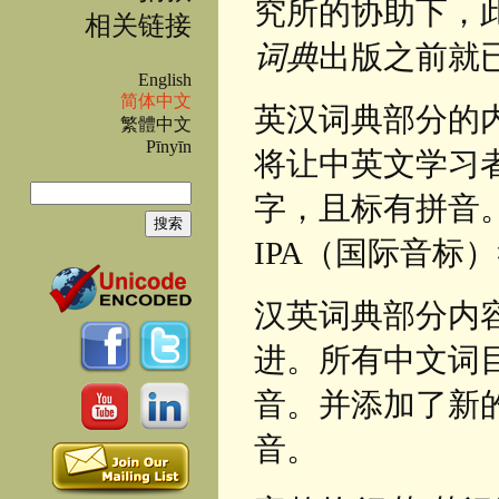
究所的协助下，此
相关链接
词典
出版之前就
English
简体中文
英汉词典部分的
繁體中文
Pīnyīn
将让中英文学习
搜索
字，且标有拼音
搜索表单
IPA（国际音标
汉英词典部分内
进。所有中文词
音。并添加了新
音。