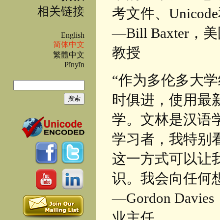
相关链接
考文件、Unico
—Bill Bax
English
简体中文
教授
繁體中文
Pīnyīn
“作为多伦多大
搜索
时俱进，使用最
搜索表单
学。文林是汉语
学习者，我特别
这一方式可以让
识。我会向任何
—Gordon D
业主任