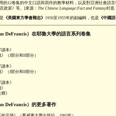
用的12卷集的中文口語與寫作的教學材料，以及對亞洲社會語言
言政策》
等。[來源：
The Chinese Language:Fact and Fantasy
封底
）是
《美國東方學會雜志》
1950至1955年的副編輯，也是
《中國語
n DeFrancis）在耶魯大學的語言系列卷集
字讀本》
》（I部分和II部分）
字讀本》
》（I部分和II部分）
字讀本》
讀》
註釋》
n DeFrancis）的更多著作
的足跡》（夏威夷大學出版社，1993年）