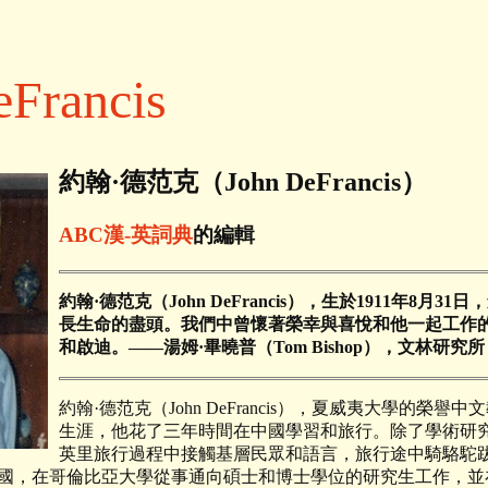
eFrancis
約翰·德范克（John DeFrancis）
ABC漢-英詞典
的編輯
約翰·德范克（John DeFrancis），生於1911年8
長生命的盡頭。我們中曾懷著榮幸與喜悅和他一起工作
和啟迪。——湯姆·畢曉普（Tom Bishop），文林研究所
約翰·德范克（John DeFrancis），夏威夷大學的
生涯，他花了三年時間在中國學習和旅行。除了學術研究
英里旅行過程中接觸基層民眾和語言，旅行途中騎駱駝跋
到美國，在哥倫比亞大學從事通向碩士和博士學位的研究生工作，