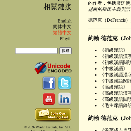
的作者，包括廣泛使
相關鏈接
越南的殖民主義與語
德范克（DeFrancis
English
简体中文
繁體中文
約翰·德范克（Joh
Pīnyīn
搜尋
《初級漢語》
《初級漢語漢
搜尋表單
《初級漢語閱讀
《中級漢語》
《中級漢語漢
《中級漢語閱讀
《高級漢語》
《高級漢語漢
《高級漢語閱
《毛主席語錄
約翰·德范克（Joh
© 2026 Wenlin Institute, Inc. SPC
《沿著成吉思汗