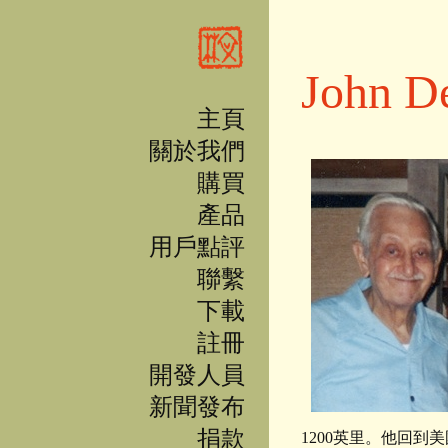
移至主內容
John D
主頁
關於我們
購買
產品
用戶點評
聯繫
下載
註冊
開發人員
新聞發布
捐款
1200英里。他回