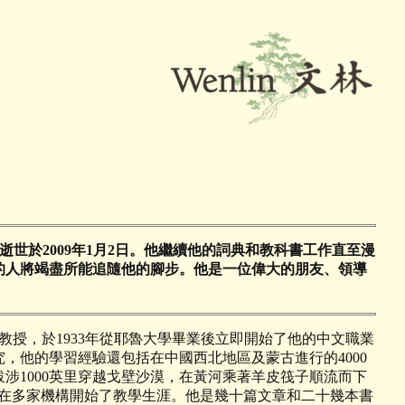
月31日，逝世於2009年1月2日。他繼續他的詞典和教科書工作直至漫
的人將竭盡所能追隨他的腳步。他是一位偉大的朋友、領導
榮譽中文教授，於1933年從耶魯大學畢業後立即開始了他的中文職業
，他的學習經驗還包括在中國西北地區及蒙古進行的4000
涉1000英里穿越戈壁沙漠，在黃河乘著羊皮筏子順流而下
並在多家機構開始了教學生涯。他是幾十篇文章和二十幾本書